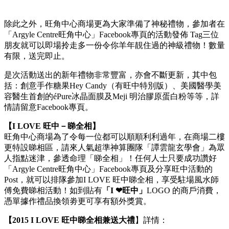
除此之外，旺角中心商場更為大家準備了神秘禮物，參加者在
「Argyle Centre旺角中心」Facebook專頁的活動發佈 Tag三位
朋友就可以即場拎走多一份令你羊年靚住過的神級禮物！數量
有限，送完即止。
是次活動送出的新年禮物非常豐富，亦會不斷更新，其中包
括：創意手作糖果Hey Candy（有旺中特別版）、美國醫學美
容醫生首創的éPure冰晶面膜及Meji 明治膠原蛋白粉等等，詳
情請留意Facebook專頁。
【I LOVE
旺中－睇全相】
旺角中心商場為了令每一位都可以順順利利過年，在商場二樓
更特設睇相區，請來人氣超準神算團隊「譚雲龍玄學會」為眾
人指點迷津，參透命理「睇全相」！任何人士只要成功讚好
「Argyle Centre旺角中心」Facebook專頁及分享旺中活動的
Post，就可以排隊參加I LOVE 旺中睇全相，享受駐場風水師
傅免費睇相活動！如到貼有
「I ❤旺中」
LOGO 的商戶消費，
憑單據作禮品換領劵更可享有額外獎賞。
【2015
I LOVE
旺中睇全相兼送大禮
】詳情：