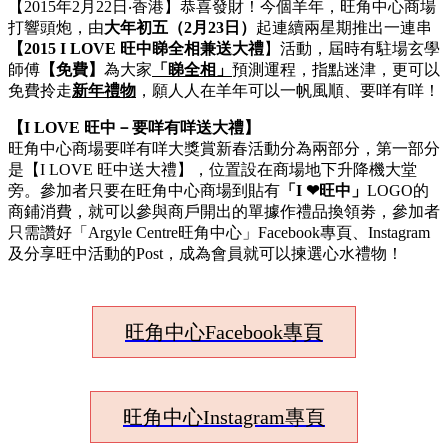
【2015年2月22日‧香港】恭喜發財！今個羊年，旺角中心商場
打響頭炮，由
大年初五（2月23日）
起連續兩星期推出一連串
【2015 I LOVE 旺中睇全相兼送大禮
】活動，屆時有駐場玄學
師傅
【免費】
為大家
「睇全相」
預測運程，指點迷津，更可以
免費拎走
新年禮物
，願人人在羊年可以一帆風順、要咩有咩！
【I LOVE
旺中－要咩有咩送大禮】
旺角中心商場要咩有咩大獎賞新春活動分為兩部分，第一部分
是【I LOVE 旺中送大禮】，位置設在商場地下升降機大堂
旁。參加者只要在旺角中心商場到貼有
「I ❤旺中」
LOGO的
商鋪消費，就可以參與商戶開出的單據作禮品換領劵，參加者
只需讚好「Argyle Centre旺角中心」Facebook專頁、Instagram
及分享旺中活動的Post，成為會員就可以揀選心水禮物！
旺角中心Facebook專頁
旺角中心Instagram專頁