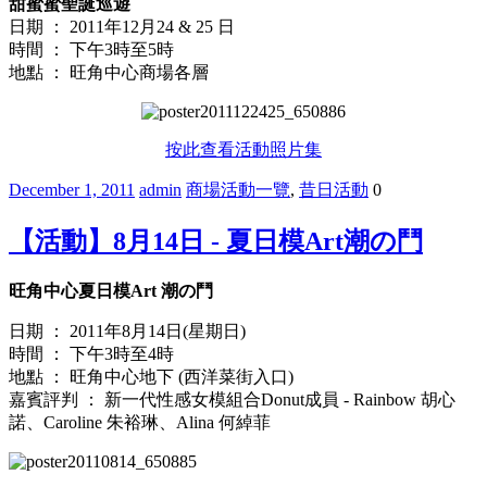
甜蜜蜜聖誕巡遊
日期 ： 2011年12月24 & 25 日
時間 ： 下午3時至5時
地點 ： 旺角中心商場各層
按此查看活動照片集
December 1, 2011
admin
商場活動一覽
,
昔日活動
0
【活動】8月14日 - 夏日模Art潮の鬥
旺角中心夏日模Art 潮の鬥
日期 ： 2011年8月14日(星期日)
時間 ： 下午3時至4時
地點 ： 旺角中心地下 (西洋菜街入口)
嘉賓評判 ： 新一代性感女模組合Donut成員 - Rainbow 胡心
諾、Caroline 朱裕琳、Alina 何綽菲