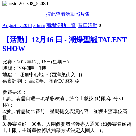
按此查看活動照片集
August 1, 2013
admin
商場活動一覽
,
昔日活動
0
【活動】12月16 日 - 潮爆聖誕TALENT
SHOW
比賽：
2012年12
月
16
日
(
星期日
)
時間：下午
2
時
– 3
時
地點 ： 旺角中心地下 (西洋菜街入口)
嘉賓評判 ： 高海寧、商台DJ 麻利亞
參賽要求：
1.
參加者需自選一項精彩表演，於台上獻技
(
時限為
1
分
30
秒
)
；
2.
參加者需於比賽前一星期提交表演內容，並獲主辦單位審
批；
3.
參賽名額：
30
名。入圍參賽者將獲專人通知
(
如參賽名額超
出上限，主辦單位將以抽籤方式決定入圍人士
)
。