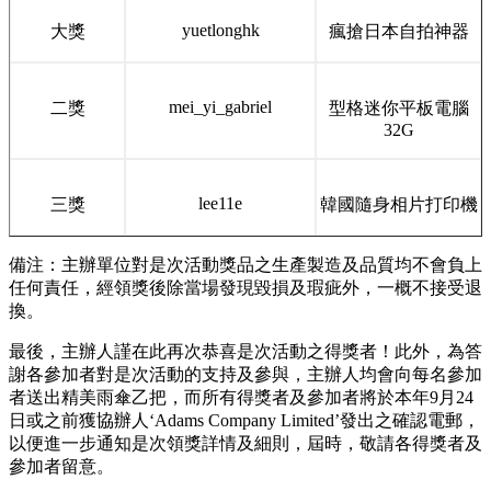
yuetlonghk
大獎
瘋搶日本自拍神器
mei_yi_gabriel
二獎
型格迷你平板電腦
32G
lee11e
三獎
韓國隨身相片打印機
備注：主辦單位對是次活動獎品之生產製造及品質均不會負上
任何責任，經領獎後除當場發現毀損及瑕疵外，一概不接受退
換。
最後，主辦人謹在此再次恭喜是次活動之得獎者！此外，為答
謝各參加者對是次活動的支持及參與，主辦人均會向每名參加
者送出精美雨傘乙把，而所有得獎者及參加者將於本年9月24
日或之前獲協辦人‘Adams Company Limited’發出之確認電郵，
以便進一步通知是次領獎詳情及細則，屆時，敬請各得獎者及
參加者留意。