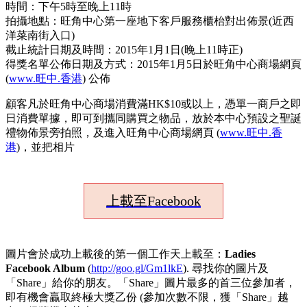
時間：下午5時至晚上11時
拍攝地點：旺角中心第一座地下客戶服務櫃枱對出佈景(近西
洋菜南街入口)
截止統計日期及時間：2015年1月1日(晚上11時正)
得獎名單公佈日期及方式：2015年1月5日於旺角中心商場網頁
(
www.旺中.香港
) 公佈
顧客凡於旺角中心商場消費滿HK$10或以上，憑單一商戶之即
日消費單據，即可到攜同購買之物品，放於本中心預設之聖誕
禮物佈景旁拍照，及進入旺角中心商場網頁 (
www.旺中.香
港
)，並把相片
上載至Facebook
圖片會於成功上載後的第一個工作天上載至：
Ladies
Facebook Album
(
http://goo.gl/Gm1lkE
). 尋找你的圖片及
「Share」給你的朋友。「Share」圖片最多的首三位參加者，
即有機會贏取終極大獎乙份 (參加次數不限，獲「Share」越