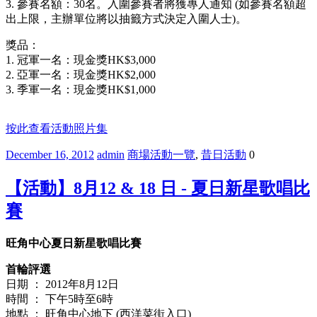
3.
參賽名額：
30
名。入圍參賽者將獲專人通知
(
如參賽名額超
出上限，主辦單位將以抽籤方式決定入圍人士
)
。
獎品：
1.
冠軍一名：現金獎
HK$3,000
2.
亞軍一名：現金獎
HK$2,000
3.
季軍一名：現金獎
HK$1,000
按此查看活動照片集
December 16, 2012
admin
商場活動一覽
,
昔日活動
0
【活動】8月12 & 18 日 - 夏日新星歌唱比
賽
旺角中心夏日新星歌唱比賽
首輪評選
日期 ： 2012年8月12日
時間 ： 下午5時至6時
地點 ： 旺角中心地下 (西洋菜街入口)