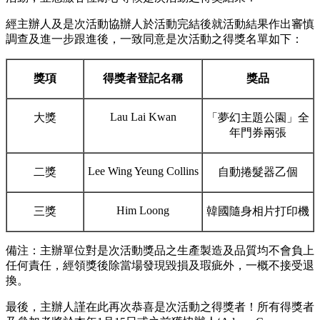
經主辦人及是次活動協辦人於活動完結後就活動結果作出審慎
調查及進一步跟進後，一致同意是次活動之得獎名單如下：
獎項
得獎者登記名稱
獎品
Lau Lai Kwan
大獎
「夢幻主題公園」全
年門券兩張
Lee Wing Yeung Collins
二獎
自動捲髮器乙個
Him Loong
三獎
韓國隨身相片打印機
備注：主辦單位對是次活動獎品之生產製造及品質均不會負上
任何責任，經領獎後除當場發現毀損及瑕疵外，一概不接受退
換。
最後，主辦人謹在此再次恭喜是次活動之得獎者！所有得獎者