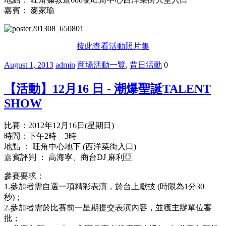
嘉賓： 麥家瑜
按此查看活動照片集
August 1, 2013
admin
商場活動一覽
,
昔日活動
0
【活動】12月16 日 - 潮爆聖誕TALENT
SHOW
比賽：
2012年12
月
16
日
(
星期日
)
時間：下午
2
時
– 3
時
地點 ： 旺角中心地下 (西洋菜街入口)
嘉賓評判 ： 高海寧、商台DJ 麻利亞
參賽要求：
1.
參加者需自選一項精彩表演，於台上獻技
(
時限為
1
分
30
秒
)
；
2.
參加者需於比賽前一星期提交表演內容，並獲主辦單位審
批；